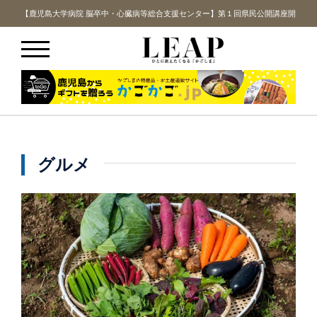
講座開
【鹿児島大学病院 脳卒中・心臓病等総合支援センター】第１回県民公開講座開
【鹿
催！
グルメ