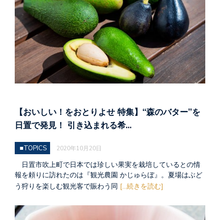
【おいしい！をおとりよせ 特集】“森のバター”を
日置で発見！ 引き込まれる希…
■TOPICS
2020年10月20日
日置市吹上町で日本では珍しい果実を栽培しているとの情
報を頼りに訪れたのは『観光農園 かじゅらぼ』。夏場はぶど
う狩りを楽しむ観光客で賑わう同
[...続きを読む]