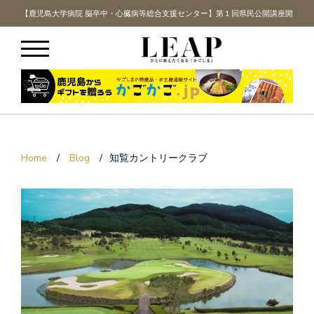
講座開
【鹿児島大学病院 脳卒中・心臓病等総合支援センター】第１回県民公開講座開
【鹿
催！
Home
/
Blog
/
知覧カントリークラブ