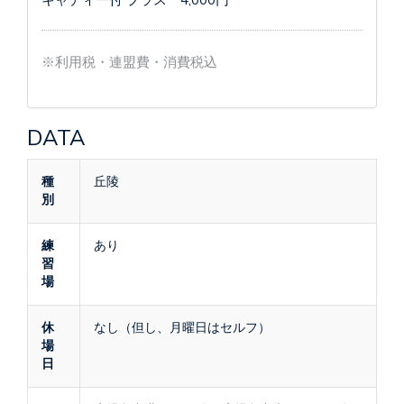
キャディー付 プラス 4,000円
※利用税・連盟費・消費税込
DATA
種
丘陵
別
練
あり
習
場
休
なし（但し、月曜日はセルフ）
場
日