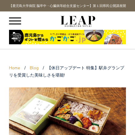
講座開
【鹿児島大学病院 脳卒中・心臓病等総合支援センター】第１回県民公開講座開
【鹿
催！
Home
/
Blog
/
【休日アップデート 特集】駅弁グランプ
リを受賞した美味しさを堪能!