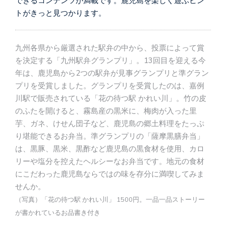
できるコンテンツが満載です。鹿児島を楽しく遊ぶヒン
トがきっと見つかります。
九州各県から厳選された駅弁の中から、投票によって賞
を決定する「九州駅弁グランプリ」。13回目を迎える今
年は、鹿児島から2つの駅弁が見事グランプリと準グラン
プリを受賞しました。グランプリを受賞したのは、嘉例
川駅で販売されている「花の待つ駅 かれい川」。竹の皮
のふたを開けると、霧島産の黒米に、梅肉が入った里
芋、ガネ、けせん団子など、鹿児島の郷土料理をたっぷ
り堪能できるお弁当。準グランプリの「薩摩黒膳弁当」
は、黒豚、黒米、黒酢など鹿児島の黒食材を使用、カロ
リーや塩分を控えたヘルシーなお弁当です。地元の食材
にこだわった鹿児島ならではの味を存分に満喫してみま
せんか。
（写真）「花の待つ駅 かれい川」 1500円。一品一品ストーリー
が書かれているお品書き付き