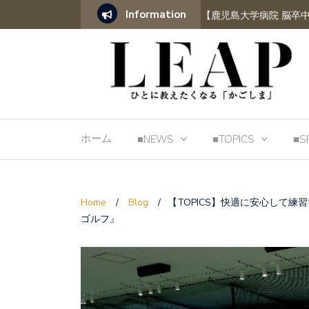
Information
合支援センター】第１回県民公開講座開催！
【鹿児島大学病院 脳卒
ホーム
■NEWS
■TOPICS
■S
Home
/
Blog
/
【TOPICS】快適に安心して練習
ゴルフ』