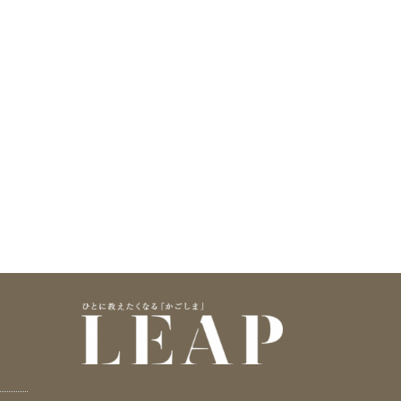
】 令和7年度 鹿
【TOPIC】日常にそっと寄り添
【イベ
う、大人のための絵本のような…
ほどけ