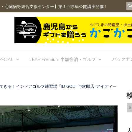
中・心臓病等総合支援センター】第１回県民公開講座開催！
【鹿児島
バックナ
PECIAL
LEAP Premium 半額宿泊・ゴルフ
できる！インドアゴルフ練習場『ID GOLF 与次郎店-アイディー