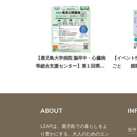
む展
【鹿児島大学病院 脳卒中・心臓病
【イベント情報】福祉
等総合支援センター】第１回県…
ごと 就職・転職フェア
ABOUT
IN
LEAPは、鹿児島での暮らしをよ
当サ
り豊かにする、大人のためのエン