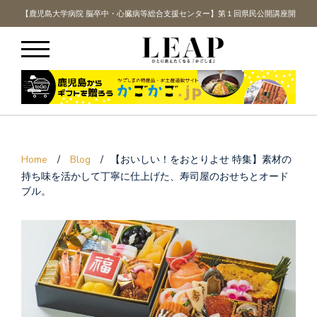
講座開
【鹿児島大学病院 脳卒中・心臓病等総合支援センター】第１回県民公開講座開
【鹿
催！
Home
/
Blog
/
【おいしい！をおとりよせ 特集】素材の
持ち味を活かして丁寧に仕上げた、寿司屋のおせちとオード
ブル。