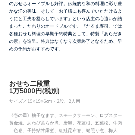
のおせちオードブルも好評。伝統的な和の料理に彩り豊
かな洋の美味、そして「お子様にも喜んでいただけるよ
うにと工夫を凝らしています」という店主の心遣いが詰
まったこだわりのオードブルです。『だるま寿司』では
各種おせち料理の早期予約特典として、特製「あらだき
の素」を進呈。特典はなくなり次第終了となるため、早
めの予約がおすすめです。
おせち二段重
1万5000円(税別)
サイズ／19×19×6cm・2段、2人用
《壱の重》柚子なます、スモークサーモン、ロブスター
黄金焼、あわび柔らか煮、唐墨、花蓮根、五葉松、牛肉
二色巻、子持鮎甘露煮、紅鮭昆布巻、蛸照り煮、梅人