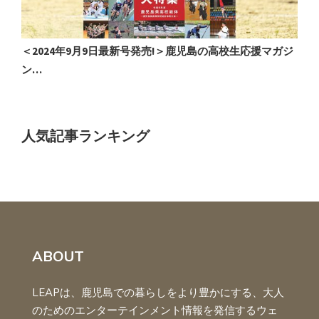
猿
＜2024年9月9日最新号発売!＞鹿児島の高校生応援マガジ
ン…
「
人気記事ランキング
ABOUT
LEAPは、鹿児島での暮らしをより豊かにする、大人
のためのエンターテインメント情報を発信するウェ