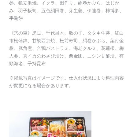
参、帆立浜焼、イクラ、田作り、絹巻かぶら、はじか
み、羽子板筍、五色絹田巻、芽生姜、伊達巻、柿博多、
手鞠餅
《弐の重》黒豆、千代呂木、数の子、タタキ牛蒡、紅白
市松蒲鉾、甘鯛西京焼、松前寿司、絹巻かぶら、葉付金
柑、豚角煮、合鴨パストラミ、海老クルミ、花蓮根、梅
人参、真イカのわさび漬け、栗金団、ニシン甘酢漬、有
頭海老、子持昆布
※掲載写真はイメージです。仕入れ状況により料理内容
が変更になる場合があります。