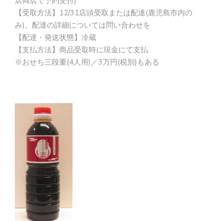
店両店で予約受付)
【受取方法】12/31店頭受取または配達(鹿児島市内の
み)。配達の詳細については問い合わせを
【配達・発送状態】冷蔵
【支払方法】商品受取時に現金にて支払
※おせち三段重(4人用)／3万円(税別)もある