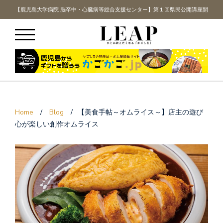
講座開
【鹿児島大学病院 脳卒中・心臓病等総合支援センター】第１回県民公開講座開
【鹿
催！
Home
/
Blog
/
【美食手帖～オムライス～】店主の遊び
心が楽しい創作オムライス