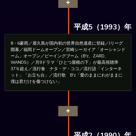
平成5（1993）年
8・6豪雨／屋久島が国内初の世界自然遺産に登録／Jリーグ
開幕／福岡ドームオープン／宮崎シーガイア「オーシャンド
ーム」オープン／ビーイングブーム（B'z、ZARD、
WANDS）／月9ドラマ「ひとつ屋根の下」が最高視聴率
37％超え／流行食 ナタ・デ・ココ／流行語「インターネ
ット」「お立ち台」／流行歌 B'z「愛のままにわがままに
僕は君だけを傷つけない」
平成2（1990）年