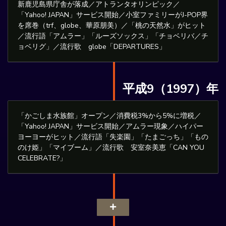
新鹿児島県庁舎が落成／アトランタオリンピック／
「Yahoo! JAPAN」サービス開始／小室ファミリーがJ-POP界
を席巻（trf、globe、華原朋美）／「桃の天然水」がヒット
／流行語「アムラー」「ルーズソックス」「チョベリバ／チ
ョベリグ」／流行歌 globe「DEPARTURES」
平成9（1997）年
「かごしま水族館」オープン／消費税3%から5%に増税／
「Yahoo! JAPAN」サービス開始／アムラー現象／ハイパー
ヨーヨーがヒット／流行語「失楽園」「たまごっち」「もの
のけ姫」「マイブーム」／流行歌 安室奈美恵「CAN YOU
CELEBRATE?」