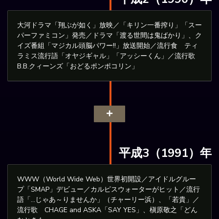
大河ドラマ「翔ぶが如く」放映／「キリン一番搾り」「スー
パーファミコン」発売／ドラマ「渡る世間は鬼ばかり」、ク
イズ番組「マジカル頭脳パワー!!」放送開始／流行食 ティ
ラミス流行語「オヤジギャル」「アッシーくん」／流行歌
B.B.クィーンズ「おどるポンポコリン」
平成3（1991）年
WWW（World Wide Web）世界初開設／アイドルグルー
プ「SMAP」デビュー／カルピスウォーターがヒット／流行
語「…じゃあ～りませんか」（チャーリー浜）、「若貴」／
流行歌 CHAGE and ASKA「SAY YES」、槇原敬之「どん