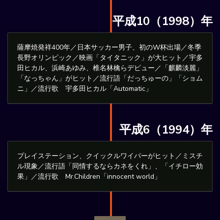
平成10（1998）年
薩摩焼発祥400年／日本サッカー男子、初のW杯出場／冬季
長野オリンピック／映画「タイタニック」が大ヒット／宇多
田ヒカル、浜崎あゆみ、椎名林檎らデビュー／「麒麟淡麗」
「なっちゃん」がヒット／流行語「だっちゅーの」「ショム
ニ」／流行歌 宇多田ヒカル「Automatic」
平成6（1994）年
プレイステーション、クイックルワイパーがヒット／ミスチ
ル現象／流行語「同情するならカネをくれ」、「イチロー効
果」／流行歌 Mr.Children「innocent world」