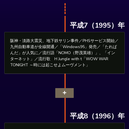
平成7（1995）年
阪神・淡路大震災、地下鉄サリン事件／PHSサービス開始／
九州自動車道が全線開通／「Windows95」発売／「たれぱ
んだ」が人気に／流行語「NOMO（野茂英雄）」、「イン
ターネット」／流行歌 H Jungle with t「WOW WAR
TONIGHT ～時には起こせよムーヴメント」
平成8（1996）年