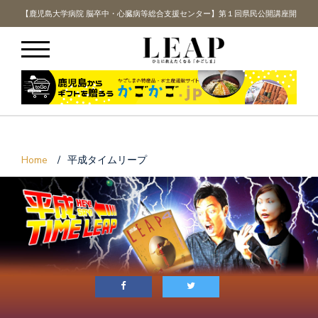
講座開
【鹿児島大学病院 脳卒中・心臓病等総合支援センター】第１回県民公開講座開
【鹿
催！
Home
/
平成タイムリープ